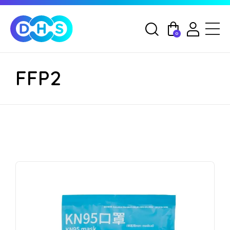
0
FFP2