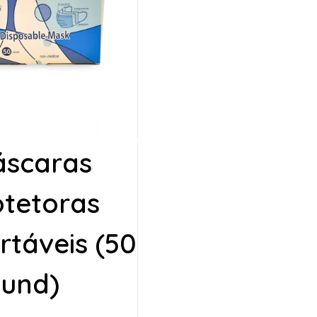
scaras
otetoras
rtáveis (50
und)