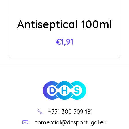
Antiseptical 100ml
€
1,91
DHS
Loja Online
+351 300 509 181
comercial@dhsportugal.eu