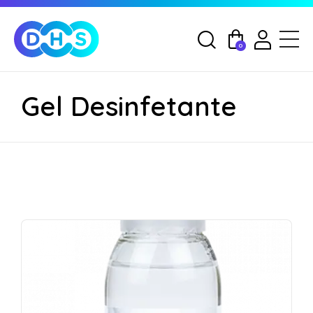
0
Gel Desinfetante